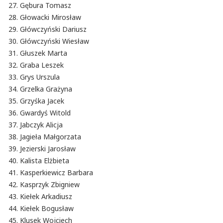
Gębura Tomasz
Głowacki Mirosław
Główczyński Dariusz
Główczyński Wiesław
Głuszek Marta
Graba Leszek
Grys Urszula
Grzelka Grażyna
Grzyśka Jacek
Gwardyś Witold
Jabczyk Alicja
Jagieła Małgorzata
Jezierski Jarosław
Kalista Elżbieta
Kasperkiewicz Barbara
Kasprzyk Zbigniew
Kiełek Arkadiusz
Kiełek Bogusław
Klusek Wojciech