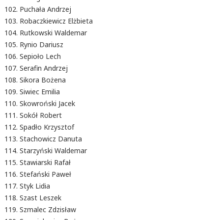
Puchała Andrzej
Robaczkiewicz Elżbieta
Rutkowski Waldemar
Rynio Dariusz
Sepioło Lech
Serafin Andrzej
Sikora Bożena
Siwiec Emilia
Skowroński Jacek
Sokół Robert
Spadło Krzysztof
Stachowicz Danuta
Starzyński Waldemar
Stawiarski Rafał
Stefański Paweł
Styk Lidia
Szast Leszek
Szmalec Zdzisław