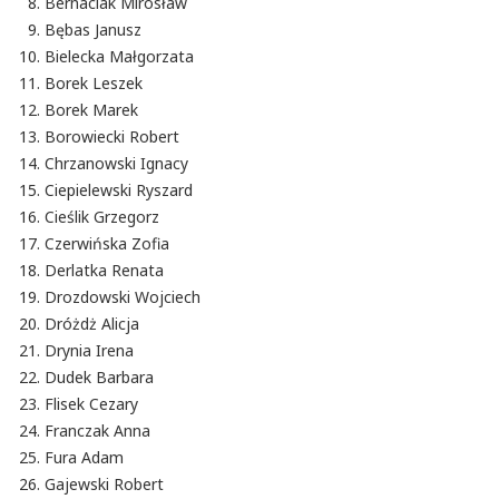
Bernaciak Mirosław
Bębas Janusz
Bielecka Małgorzata
Borek Leszek
Borek Marek
Borowiecki Robert
Chrzanowski Ignacy
Ciepielewski Ryszard
Cieślik Grzegorz
Czerwińska Zofia
Derlatka Renata
Drozdowski Wojciech
Dróżdż Alicja
Drynia Irena
Dudek Barbara
Flisek Cezary
Franczak Anna
Fura Adam
Gajewski Robert