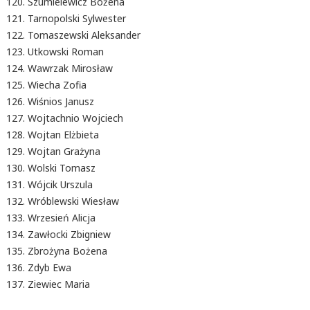
Szumielewicz Bożena
Tarnopolski Sylwester
Tomaszewski Aleksander
Utkowski Roman
Wawrzak Mirosław
Wiecha Zofia
Wiśnios Janusz
Wojtachnio Wojciech
Wojtan Elżbieta
Wojtan Grażyna
Wolski Tomasz
Wójcik Urszula
Wróblewski Wiesław
Wrzesień Alicja
Zawłocki Zbigniew
Zbrożyna Bożena
Zdyb Ewa
Ziewiec Maria
.