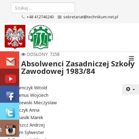
+48 412746240
sekretariat@technikum.net.pl
≡
ODSŁONY: 7258
Absolwenci Zasadniczej Szkoły
Zawodowej 1983/84
Adamczyk Witold
Adamus Wojciech
Arczewski Mieczysław
Bałczyk Anna
Banasilk Marek
Barszcz Andrzej
m
Bejm Sylwester