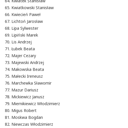
Kwiatek Stanisław
Kwiatkowski Stanisław
Kwiecień Paweł
Lichtoń Jarosław
Lipa Sylwester
Lipiński Marek
Lis Andrzej
Łubek Beata
Majer Cezary
Majewski Andrzej
Makowska Beata
Małecki Ireneusz
Marchewka Sławomir
Mazur Dariusz
Mickiewicz Janusz
Miernikiewicz Włodzimierz
Migus Robert
Moskwa Bogdan
Niewczas Włodzimierz