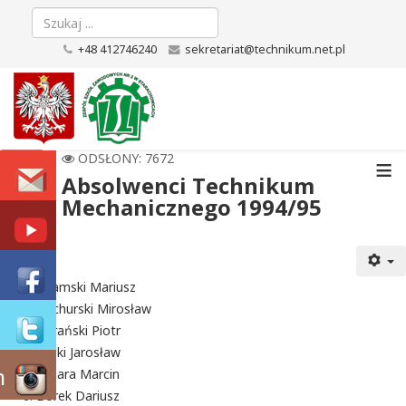
+48 412746240
sekretariat@technikum.net.pl
≡
ODSŁONY: 7672
Absolwenci Technikum
Mechanicznego 1994/95
Adamski Mariusz
Bachurski Mirosław
Barański Piotr
Bilski Jarosław
m
Bojara Marcin
Borek Dariusz