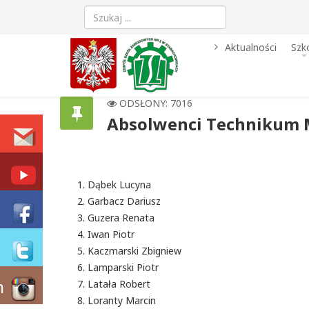
Aktualności
Szk
ODSŁONY: 7016
Absolwenci Technikum M
Dąbek Lucyna
Garbacz Dariusz
Guzera Renata
Iwan Piotr
Kaczmarski Zbigniew
Lamparski Piotr
m
Latała Robert
Loranty Marcin