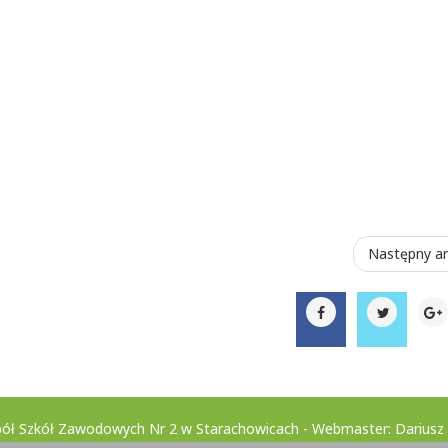
Następny ar
ół Szkół Zawodowych Nr 2 w Starachowicach - Webmaster: Dariusz 